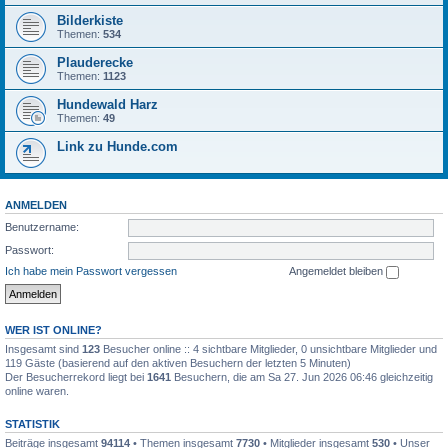
Bilderkiste
Themen:
534
Plauderecke
Themen:
1123
Hundewald Harz
Themen:
49
Link zu Hunde.com
ANMELDEN
Benutzername:
Passwort:
Ich habe mein Passwort vergessen
Angemeldet bleiben
WER IST ONLINE?
Insgesamt sind
123
Besucher online :: 4 sichtbare Mitglieder, 0 unsichtbare Mitglieder und
119 Gäste (basierend auf den aktiven Besuchern der letzten 5 Minuten)
Der Besucherrekord liegt bei
1641
Besuchern, die am Sa 27. Jun 2026 06:46 gleichzeitig
online waren.
STATISTIK
Beiträge insgesamt
94114
• Themen insgesamt
7730
• Mitglieder insgesamt
530
• Unser