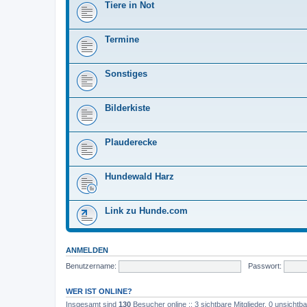
Tiere in Not
Termine
Sonstiges
Bilderkiste
Plauderecke
Hundewald Harz
Link zu Hunde.com
ANMELDEN
Benutzername:
Passwort:
WER IST ONLINE?
Insgesamt sind
130
Besucher online :: 3 sichtbare Mitglieder, 0 unsicht