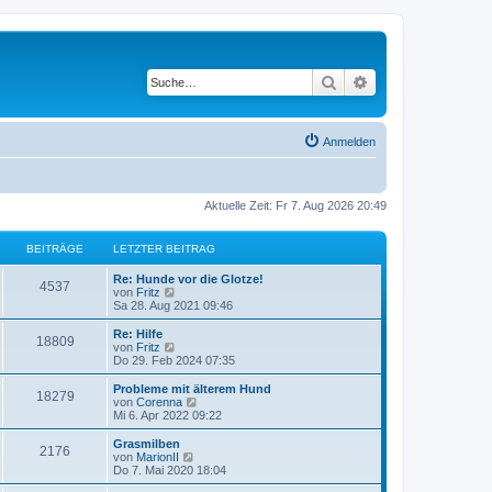
Suche
Erweiterte Suche
Anmelden
Aktuelle Zeit: Fr 7. Aug 2026 20:49
BEITRÄGE
LETZTER BEITRAG
L
Re: Hunde vor die Glotze!
B
4537
e
N
von
Fritz
t
e
Sa 28. Aug 2021 09:46
e
z
u
t
e
L
Re: Hilfe
B
18809
i
e
s
e
N
von
Fritz
r
t
t
e
Do 29. Feb 2024 07:35
e
t
B
e
z
u
e
r
t
e
L
Probleme mit älterem Hund
B
18279
i
i
B
r
e
s
e
N
von
Corenna
t
e
r
t
t
e
Mi 6. Apr 2022 09:22
e
r
i
t
B
e
ä
z
u
a
t
e
r
t
e
L
Grasmilben
B
g
r
2176
i
i
B
r
e
s
g
e
N
von
MarionII
a
t
e
r
t
t
e
Do 7. Mai 2020 18:04
g
e
r
i
t
B
e
ä
z
u
e
a
t