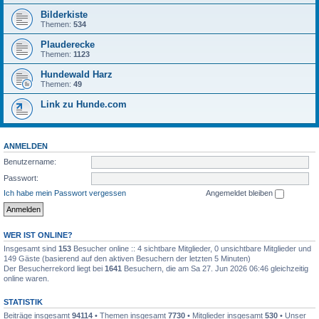
Bilderkiste
Themen:
534
Plauderecke
Themen:
1123
Hundewald Harz
Themen:
49
Link zu Hunde.com
ANMELDEN
Benutzername:
Passwort:
Ich habe mein Passwort vergessen
Angemeldet bleiben
WER IST ONLINE?
Insgesamt sind
153
Besucher online :: 4 sichtbare Mitglieder, 0 unsichtbare Mitglieder und
149 Gäste (basierend auf den aktiven Besuchern der letzten 5 Minuten)
Der Besucherrekord liegt bei
1641
Besuchern, die am Sa 27. Jun 2026 06:46 gleichzeitig
online waren.
STATISTIK
Beiträge insgesamt
94114
• Themen insgesamt
7730
• Mitglieder insgesamt
530
• Unser