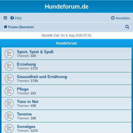
Hundeforum.de
FAQ
Anmelden
S
Foren-Übersicht
u
Aktuelle Zeit: So 9. Aug 2026 07:31
c
Hundeforum
h
Sport, Spiel & Spaß
e
Themen:
330
Erziehung
Themen:
1713
Gesundheit und Ernährung
Themen:
1739
Pflege
Themen:
153
Tiere in Not
Themen:
438
Termine
Themen:
158
Sonstiges
Themen:
1275