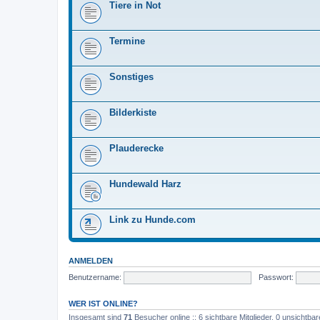
Tiere in Not
Termine
Sonstiges
Bilderkiste
Plauderecke
Hundewald Harz
Link zu Hunde.com
ANMELDEN
Benutzername:
Passwort:
WER IST ONLINE?
Insgesamt sind
71
Besucher online :: 6 sichtbare Mitglieder, 0 unsichtba