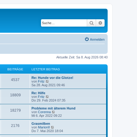
Suche
Erweiterte Suche
Anmelden
Aktuelle Zeit: Sa 8. Aug 2026 08:40
BEITRÄGE
LETZTER BEITRAG
L
Re: Hunde vor die Glotze!
B
4537
e
N
von
Fritz
t
e
Sa 28. Aug 2021 09:46
e
z
u
t
e
L
Re: Hilfe
B
18809
i
e
s
e
N
von
Fritz
r
t
t
e
Do 29. Feb 2024 07:35
e
t
B
e
z
u
e
r
t
e
L
Probleme mit älterem Hund
B
18279
i
i
B
r
e
s
e
N
von
Corenna
t
e
r
t
t
e
Mi 6. Apr 2022 09:22
e
r
i
t
B
e
ä
z
u
a
t
e
r
t
e
L
Grasmilben
B
g
r
2176
i
i
B
r
e
s
g
e
N
von
MarionII
a
t
e
r
t
t
e
Do 7. Mai 2020 18:04
g
e
r
i
t
B
e
ä
z
u
e
a
t