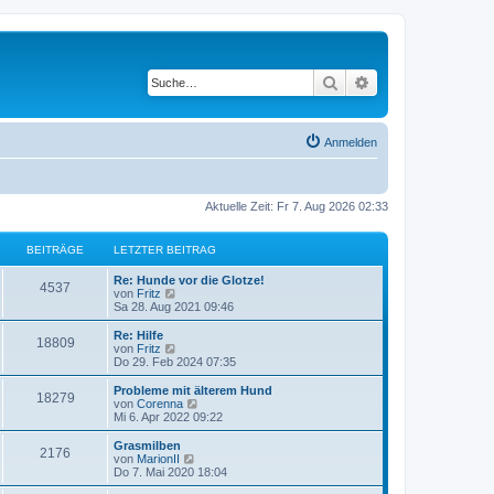
Suche
Erweiterte Suche
Anmelden
Aktuelle Zeit: Fr 7. Aug 2026 02:33
BEITRÄGE
LETZTER BEITRAG
L
Re: Hunde vor die Glotze!
B
4537
e
N
von
Fritz
t
e
Sa 28. Aug 2021 09:46
e
z
u
t
e
L
Re: Hilfe
B
18809
i
e
s
e
N
von
Fritz
r
t
t
e
Do 29. Feb 2024 07:35
e
t
B
e
z
u
e
r
t
e
L
Probleme mit älterem Hund
B
18279
i
i
B
r
e
s
e
N
von
Corenna
t
e
r
t
t
e
Mi 6. Apr 2022 09:22
e
r
i
t
B
e
ä
z
u
a
t
e
r
t
e
L
Grasmilben
B
g
r
2176
i
i
B
r
e
s
g
e
N
von
MarionII
a
t
e
r
t
t
e
Do 7. Mai 2020 18:04
g
e
r
i
t
B
e
ä
z
u
e
a
t