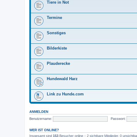
Tiere in Not
Termine
Sonstiges
Bilderkiste
Plauderecke
Hundewald Harz
Link zu Hunde.com
ANMELDEN
Benutzername:
Passwort:
WER IST ONLINE?
Insgesamt sind
153
Besucher online :: 2 sichtbare Mitglieder, 0 unsicht