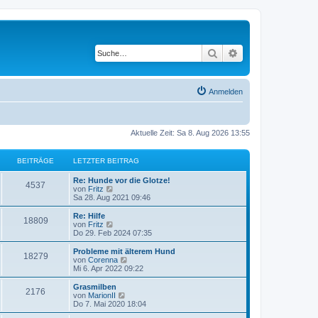
Suche
Erweiterte Suche
Anmelden
Aktuelle Zeit: Sa 8. Aug 2026 13:55
BEITRÄGE
LETZTER BEITRAG
L
Re: Hunde vor die Glotze!
B
4537
e
N
von
Fritz
t
e
Sa 28. Aug 2021 09:46
e
z
u
t
e
L
Re: Hilfe
B
18809
i
e
s
e
N
von
Fritz
r
t
t
e
Do 29. Feb 2024 07:35
e
t
B
e
z
u
e
r
t
e
L
Probleme mit älterem Hund
B
18279
i
i
B
r
e
s
e
N
von
Corenna
t
e
r
t
t
e
Mi 6. Apr 2022 09:22
e
r
i
t
B
e
ä
z
u
a
t
e
r
t
e
L
Grasmilben
B
g
r
2176
i
i
B
r
e
s
g
e
N
von
MarionII
a
t
e
r
t
t
e
Do 7. Mai 2020 18:04
g
e
r
i
t
B
e
ä
z
u
e
a
t