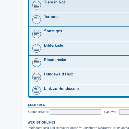
Tiere in Not
Termine
Sonstiges
Bilderkiste
Plauderecke
Hundewald Harz
Link zu Hunde.com
ANMELDEN
Benutzername:
Passwort:
WER IST ONLINE?
Insgesamt sind
130
Besucher online :: 5 sichtbare Mitglieder, 0 unsicht