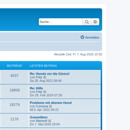
Suche
Erweiterte Suche
Anmelden
Aktuelle Zeit: Fr 7. Aug 2026 15:50
BEITRÄGE
LETZTER BEITRAG
L
Re: Hunde vor die Glotze!
B
4537
e
N
von
Fritz
t
e
Sa 28. Aug 2021 09:46
e
z
u
t
e
L
Re: Hilfe
B
18809
i
e
s
e
N
von
Fritz
r
t
t
e
Do 29. Feb 2024 07:35
e
t
B
e
z
u
e
r
t
e
L
Probleme mit älterem Hund
B
18279
i
i
B
r
e
s
e
N
von
Corenna
t
e
r
t
t
e
Mi 6. Apr 2022 09:22
e
r
i
t
B
e
ä
z
u
a
t
e
r
t
e
L
Grasmilben
B
g
r
2176
i
i
B
r
e
s
g
e
N
von
MarionII
a
t
e
r
t
t
e
Do 7. Mai 2020 18:04
g
e
r
i
t
B
e
ä
z
u
e
a
t