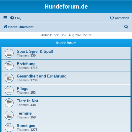
Hundeforum.de
FAQ
Anmelden
S
Foren-Übersicht
u
Aktuelle Zeit: Do 6. Aug 2026 22:39
c
Hundeforum
h
Sport, Spiel & Spaß
e
Themen:
330
Erziehung
Themen:
1713
Gesundheit und Ernährung
Themen:
1739
Pflege
Themen:
153
Tiere in Not
Themen:
438
Termine
Themen:
158
Sonstiges
Themen:
1275