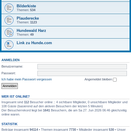
Bilderkiste
Themen:
534
Plauderecke
Themen:
1123
Hundewald Harz
Themen:
49
Link zu Hunde.com
ANMELDEN
Benutzername:
Passwort:
Ich habe mein Passwort vergessen
Angemeldet bleiben
WER IST ONLINE?
Insgesamt sind
112
Besucher online :: 4 sichtbare Mitglieder, 0 unsichtbare Mitglieder und
108 Gäste (basierend auf den aktiven Besuchern der letzten 5 Minuten)
Der Besucherrekord liegt bei
1641
Besuchern, die am Sa 27. Jun 2026 06:46 gleichzeitig
online waren.
STATISTIK
Beiträge insgesamt
94114
• Themen insgesamt
7730
• Mitglieder insgesamt
530
• Unser