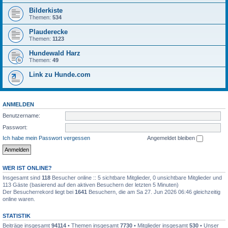
Bilderkiste
Themen:
534
Plauderecke
Themen:
1123
Hundewald Harz
Themen:
49
Link zu Hunde.com
ANMELDEN
Benutzername:
Passwort:
Ich habe mein Passwort vergessen
Angemeldet bleiben
WER IST ONLINE?
Insgesamt sind
118
Besucher online :: 5 sichtbare Mitglieder, 0 unsichtbare Mitglieder und
113 Gäste (basierend auf den aktiven Besuchern der letzten 5 Minuten)
Der Besucherrekord liegt bei
1641
Besuchern, die am Sa 27. Jun 2026 06:46 gleichzeitig
online waren.
STATISTIK
Beiträge insgesamt
94114
• Themen insgesamt
7730
• Mitglieder insgesamt
530
• Unser