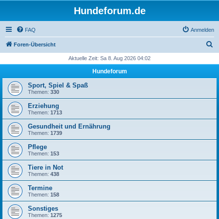
Hundeforum.de
FAQ
Anmelden
S
Foren-Übersicht
u
Aktuelle Zeit: Sa 8. Aug 2026 04:02
c
Hundeforum
h
Sport, Spiel & Spaß
e
Themen:
330
Erziehung
Themen:
1713
Gesundheit und Ernährung
Themen:
1739
Pflege
Themen:
153
Tiere in Not
Themen:
438
Termine
Themen:
158
Sonstiges
Themen:
1275