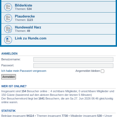
Bilderkiste
Themen:
534
Plauderecke
Themen:
1123
Hundewald Harz
Themen:
49
Link zu Hunde.com
ANMELDEN
Benutzername:
Passwort:
Ich habe mein Passwort vergessen
Angemeldet bleiben
WER IST ONLINE?
Insgesamt sind
154
Besucher online :: 4 sichtbare Mitglieder, 0 unsichtbare Mitglieder und
150 Gäste (basierend auf den aktiven Besuchern der letzten 5 Minuten)
Der Besucherrekord liegt bei
1641
Besuchern, die am Sa 27. Jun 2026 06:46 gleichzeitig
online waren.
STATISTIK
Beiträge insgesamt
94114
• Themen insgesamt
7730
• Mitglieder insgesamt
530
• Unser