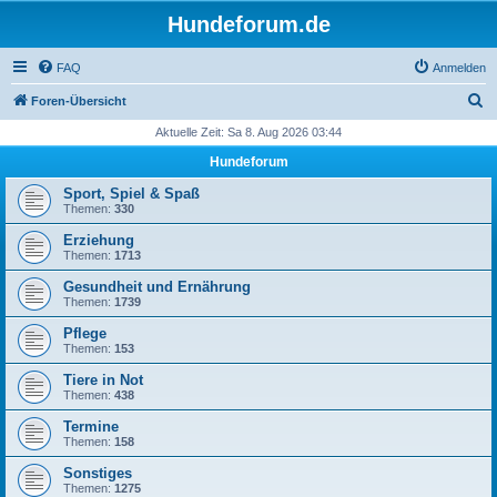
Hundeforum.de
FAQ
Anmelden
S
Foren-Übersicht
u
Aktuelle Zeit: Sa 8. Aug 2026 03:44
c
Hundeforum
h
Sport, Spiel & Spaß
e
Themen:
330
Erziehung
Themen:
1713
Gesundheit und Ernährung
Themen:
1739
Pflege
Themen:
153
Tiere in Not
Themen:
438
Termine
Themen:
158
Sonstiges
Themen:
1275