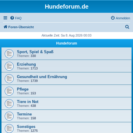
Hundeforum.de
FAQ
Anmelden
S
Foren-Übersicht
u
Aktuelle Zeit: Sa 8. Aug 2026 00:03
c
Hundeforum
h
Sport, Spiel & Spaß
e
Themen:
330
Erziehung
Themen:
1713
Gesundheit und Ernährung
Themen:
1739
Pflege
Themen:
153
Tiere in Not
Themen:
438
Termine
Themen:
158
Sonstiges
Themen:
1275