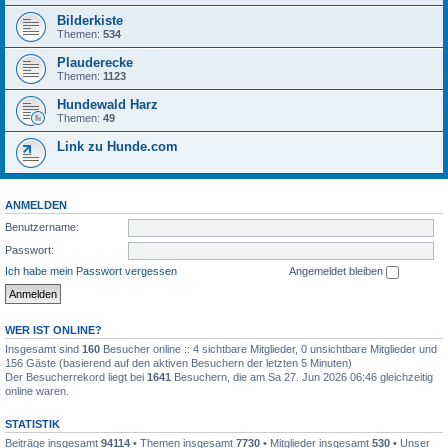
Bilderkiste
Themen:
534
Plauderecke
Themen:
1123
Hundewald Harz
Themen:
49
Link zu Hunde.com
ANMELDEN
Benutzername:
Passwort:
Ich habe mein Passwort vergessen
Angemeldet bleiben
WER IST ONLINE?
Insgesamt sind
160
Besucher online :: 4 sichtbare Mitglieder, 0 unsichtbare Mitglieder und
156 Gäste (basierend auf den aktiven Besuchern der letzten 5 Minuten)
Der Besucherrekord liegt bei
1641
Besuchern, die am Sa 27. Jun 2026 06:46 gleichzeitig
online waren.
STATISTIK
Beiträge insgesamt
94114
• Themen insgesamt
7730
• Mitglieder insgesamt
530
• Unser