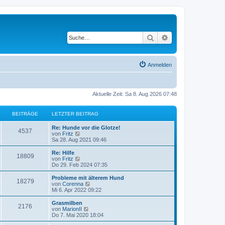
Suche
Erweiterte Suche
Anmelden
Aktuelle Zeit: Sa 8. Aug 2026 07:48
BEITRÄGE
LETZTER BEITRAG
L
Re: Hunde vor die Glotze!
B
4537
e
N
von
Fritz
t
e
Sa 28. Aug 2021 09:46
e
z
u
t
e
L
Re: Hilfe
B
18809
i
e
s
e
N
von
Fritz
r
t
t
e
Do 29. Feb 2024 07:35
e
t
B
e
z
u
e
r
t
e
L
Probleme mit älterem Hund
B
18279
i
i
B
r
e
s
e
N
von
Corenna
t
e
r
t
t
e
Mi 6. Apr 2022 09:22
e
r
i
t
B
e
ä
z
u
a
t
e
r
t
e
L
Grasmilben
B
g
r
2176
i
i
B
r
e
s
g
e
N
von
MarionII
a
t
e
r
t
t
e
Do 7. Mai 2020 18:04
g
e
r
i
t
B
e
ä
z
u
e
a
t