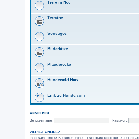
Tiere in Not
Termine
Sonstiges
Bilderkiste
Plauderecke
Hundewald Harz
Link zu Hunde.com
ANMELDEN
Benutzername:
Passwort:
WER IST ONLINE?
Insgesamt sind
65
Besucher online :: 4 sichtbare Mitglieder, 0 unsichtba