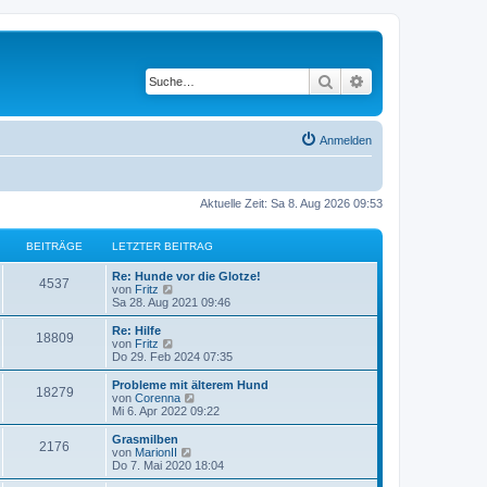
Suche
Erweiterte Suche
Anmelden
Aktuelle Zeit: Sa 8. Aug 2026 09:53
BEITRÄGE
LETZTER BEITRAG
L
Re: Hunde vor die Glotze!
B
4537
e
N
von
Fritz
t
e
Sa 28. Aug 2021 09:46
e
z
u
t
e
L
Re: Hilfe
B
18809
i
e
s
e
N
von
Fritz
r
t
t
e
Do 29. Feb 2024 07:35
e
t
B
e
z
u
e
r
t
e
L
Probleme mit älterem Hund
B
18279
i
i
B
r
e
s
e
N
von
Corenna
t
e
r
t
t
e
Mi 6. Apr 2022 09:22
e
r
i
t
B
e
ä
z
u
a
t
e
r
t
e
L
Grasmilben
B
g
r
2176
i
i
B
r
e
s
g
e
N
von
MarionII
a
t
e
r
t
t
e
Do 7. Mai 2020 18:04
g
e
r
i
t
B
e
ä
z
u
e
a
t