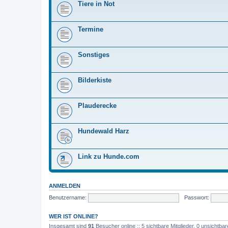
Tiere in Not
Termine
Sonstiges
Bilderkiste
Plauderecke
Hundewald Harz
Link zu Hunde.com
ANMELDEN
Benutzername:
Passwort:
WER IST ONLINE?
Insgesamt sind
91
Besucher online :: 5 sichtbare Mitglieder, 0 unsichtba