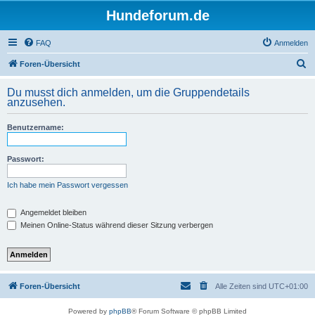
Hundeforum.de
FAQ
Anmelden
S
Foren-Übersicht
u
Du musst dich anmelden, um die Gruppendetails
c
anzusehen.
h
Benutzername:
e
Passwort:
Ich habe mein Passwort vergessen
Angemeldet bleiben
Meinen Online-Status während dieser Sitzung verbergen
Foren-Übersicht
Alle Zeiten sind
UTC+01:00
Powered by
phpBB
® Forum Software © phpBB Limited