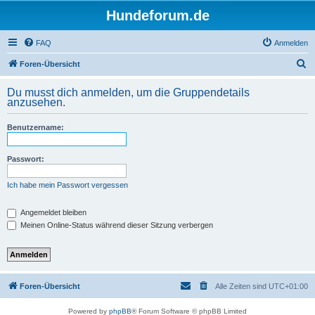
Hundeforum.de
FAQ
Anmelden
S
Foren-Übersicht
u
Du musst dich anmelden, um die Gruppendetails
c
anzusehen.
h
Benutzername:
e
Passwort:
Ich habe mein Passwort vergessen
Angemeldet bleiben
Meinen Online-Status während dieser Sitzung verbergen
Foren-Übersicht
Alle Zeiten sind
UTC+01:00
Powered by
phpBB
® Forum Software © phpBB Limited