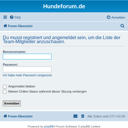
Hundeforum.de
FAQ
Anmelden
S
Foren-Übersicht
u
Du musst registriert und angemeldet sein, um die Liste der
c
Team-Mitglieder anzuschauen.
h
Benutzername:
e
Passwort:
Ich habe mein Passwort vergessen
Angemeldet bleiben
Meinen Online-Status während dieser Sitzung verbergen
Foren-Übersicht
Alle Zeiten sind
UTC+01:00
Powered by
phpBB
® Forum Software © phpBB Limited