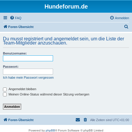
Hundeforum.de
FAQ
Anmelden
S
Foren-Übersicht
u
Du musst registriert und angemeldet sein, um die Liste der
c
Team-Mitglieder anzuschauen.
h
Benutzername:
e
Passwort:
Ich habe mein Passwort vergessen
Angemeldet bleiben
Meinen Online-Status während dieser Sitzung verbergen
Foren-Übersicht
Alle Zeiten sind
UTC+01:00
Powered by
phpBB
® Forum Software © phpBB Limited