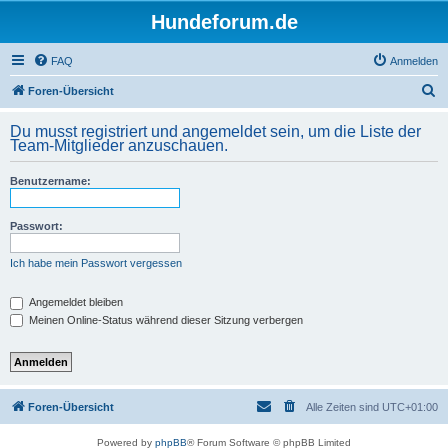
Hundeforum.de
FAQ
Anmelden
S
Foren-Übersicht
u
Du musst registriert und angemeldet sein, um die Liste der
c
Team-Mitglieder anzuschauen.
h
Benutzername:
e
Passwort:
Ich habe mein Passwort vergessen
Angemeldet bleiben
Meinen Online-Status während dieser Sitzung verbergen
Foren-Übersicht
Alle Zeiten sind
UTC+01:00
Powered by
phpBB
® Forum Software © phpBB Limited