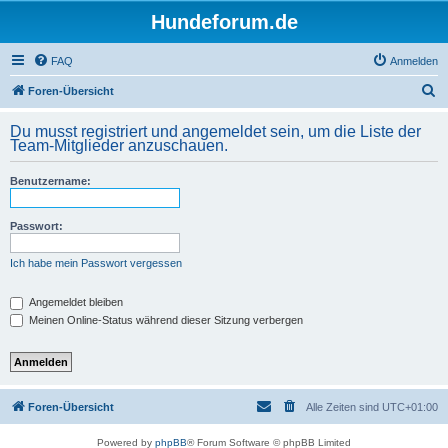
Hundeforum.de
FAQ
Anmelden
S
Foren-Übersicht
u
Du musst registriert und angemeldet sein, um die Liste der
c
Team-Mitglieder anzuschauen.
h
Benutzername:
e
Passwort:
Ich habe mein Passwort vergessen
Angemeldet bleiben
Meinen Online-Status während dieser Sitzung verbergen
Foren-Übersicht
Alle Zeiten sind
UTC+01:00
Powered by
phpBB
® Forum Software © phpBB Limited