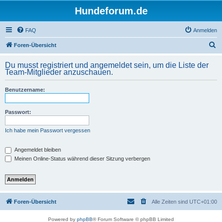
Hundeforum.de
FAQ
Anmelden
S
Foren-Übersicht
u
Du musst registriert und angemeldet sein, um die Liste der
c
Team-Mitglieder anzuschauen.
h
Benutzername:
e
Passwort:
Ich habe mein Passwort vergessen
Angemeldet bleiben
Meinen Online-Status während dieser Sitzung verbergen
Foren-Übersicht
Alle Zeiten sind
UTC+01:00
Powered by
phpBB
® Forum Software © phpBB Limited