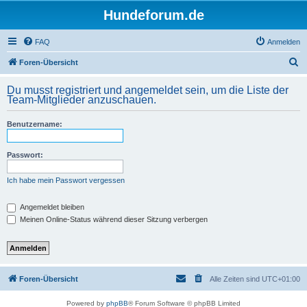
Hundeforum.de
FAQ
Anmelden
S
Foren-Übersicht
u
Du musst registriert und angemeldet sein, um die Liste der
c
Team-Mitglieder anzuschauen.
h
Benutzername:
e
Passwort:
Ich habe mein Passwort vergessen
Angemeldet bleiben
Meinen Online-Status während dieser Sitzung verbergen
Foren-Übersicht
Alle Zeiten sind
UTC+01:00
Powered by
phpBB
® Forum Software © phpBB Limited