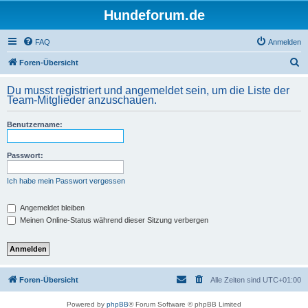
Hundeforum.de
FAQ
Anmelden
S
Foren-Übersicht
u
Du musst registriert und angemeldet sein, um die Liste der
c
Team-Mitglieder anzuschauen.
h
Benutzername:
e
Passwort:
Ich habe mein Passwort vergessen
Angemeldet bleiben
Meinen Online-Status während dieser Sitzung verbergen
Foren-Übersicht
Alle Zeiten sind
UTC+01:00
Powered by
phpBB
® Forum Software © phpBB Limited