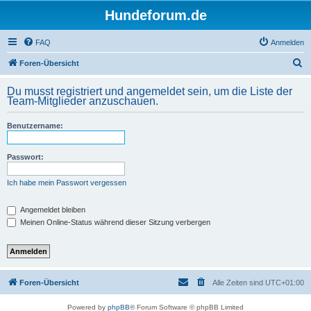
Hundeforum.de
FAQ
Anmelden
S
Foren-Übersicht
u
Du musst registriert und angemeldet sein, um die Liste der
c
Team-Mitglieder anzuschauen.
h
Benutzername:
e
Passwort:
Ich habe mein Passwort vergessen
Angemeldet bleiben
Meinen Online-Status während dieser Sitzung verbergen
Foren-Übersicht
Alle Zeiten sind
UTC+01:00
Powered by
phpBB
® Forum Software © phpBB Limited