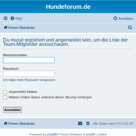
Hundeforum.de
FAQ
Anmelden
S
Foren-Übersicht
u
Du musst registriert und angemeldet sein, um die Liste der
c
Team-Mitglieder anzuschauen.
h
Benutzername:
e
Passwort:
Ich habe mein Passwort vergessen
Angemeldet bleiben
Meinen Online-Status während dieser Sitzung verbergen
Foren-Übersicht
Alle Zeiten sind
UTC+01:00
Powered by
phpBB
® Forum Software © phpBB Limited