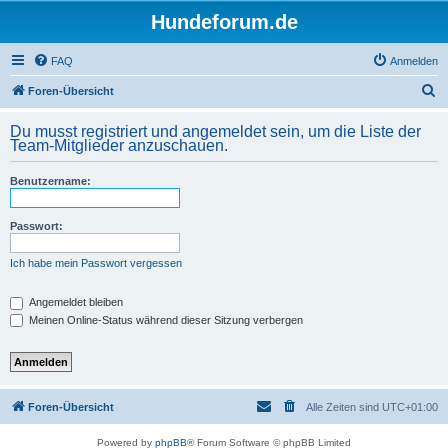
Hundeforum.de
FAQ
Anmelden
S
Foren-Übersicht
u
Du musst registriert und angemeldet sein, um die Liste der
c
Team-Mitglieder anzuschauen.
h
Benutzername:
e
Passwort:
Ich habe mein Passwort vergessen
Angemeldet bleiben
Meinen Online-Status während dieser Sitzung verbergen
Foren-Übersicht
Alle Zeiten sind
UTC+01:00
Powered by
phpBB
® Forum Software © phpBB Limited