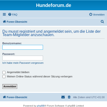
Hundeforum.de
FAQ
Anmelden
S
Foren-Übersicht
u
Du musst registriert und angemeldet sein, um die Liste der
c
Team-Mitglieder anzuschauen.
h
Benutzername:
e
Passwort:
Ich habe mein Passwort vergessen
Angemeldet bleiben
Meinen Online-Status während dieser Sitzung verbergen
Foren-Übersicht
Alle Zeiten sind
UTC+01:00
Powered by
phpBB
® Forum Software © phpBB Limited