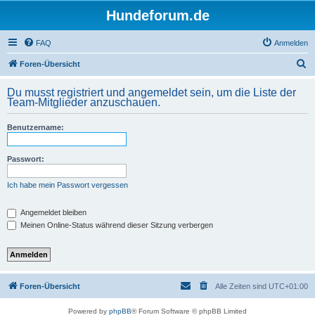
Hundeforum.de
FAQ
Anmelden
S
Foren-Übersicht
u
Du musst registriert und angemeldet sein, um die Liste der
c
Team-Mitglieder anzuschauen.
h
Benutzername:
e
Passwort:
Ich habe mein Passwort vergessen
Angemeldet bleiben
Meinen Online-Status während dieser Sitzung verbergen
Foren-Übersicht
Alle Zeiten sind
UTC+01:00
Powered by
phpBB
® Forum Software © phpBB Limited