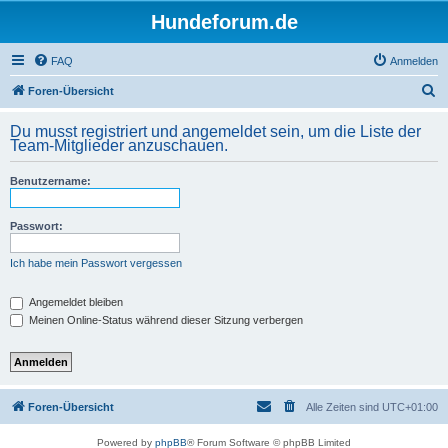
Hundeforum.de
FAQ
Anmelden
S
Foren-Übersicht
u
Du musst registriert und angemeldet sein, um die Liste der
c
Team-Mitglieder anzuschauen.
h
Benutzername:
e
Passwort:
Ich habe mein Passwort vergessen
Angemeldet bleiben
Meinen Online-Status während dieser Sitzung verbergen
Foren-Übersicht
Alle Zeiten sind
UTC+01:00
Powered by
phpBB
® Forum Software © phpBB Limited