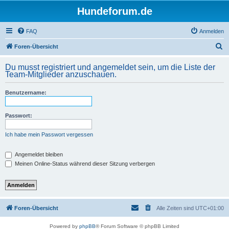
Hundeforum.de
FAQ
Anmelden
S
Foren-Übersicht
u
Du musst registriert und angemeldet sein, um die Liste der
c
Team-Mitglieder anzuschauen.
h
Benutzername:
e
Passwort:
Ich habe mein Passwort vergessen
Angemeldet bleiben
Meinen Online-Status während dieser Sitzung verbergen
Foren-Übersicht
Alle Zeiten sind
UTC+01:00
Powered by
phpBB
® Forum Software © phpBB Limited