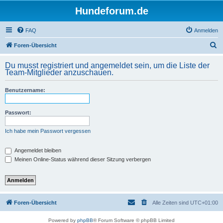
Hundeforum.de
FAQ
Anmelden
S
Foren-Übersicht
u
Du musst registriert und angemeldet sein, um die Liste der
c
Team-Mitglieder anzuschauen.
h
Benutzername:
e
Passwort:
Ich habe mein Passwort vergessen
Angemeldet bleiben
Meinen Online-Status während dieser Sitzung verbergen
Foren-Übersicht
Alle Zeiten sind
UTC+01:00
Powered by
phpBB
® Forum Software © phpBB Limited