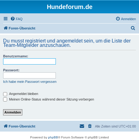
Hundeforum.de
FAQ
Anmelden
S
Foren-Übersicht
u
Du musst registriert und angemeldet sein, um die Liste der
c
Team-Mitglieder anzuschauen.
h
Benutzername:
e
Passwort:
Ich habe mein Passwort vergessen
Angemeldet bleiben
Meinen Online-Status während dieser Sitzung verbergen
Foren-Übersicht
Alle Zeiten sind
UTC+01:00
Powered by
phpBB
® Forum Software © phpBB Limited