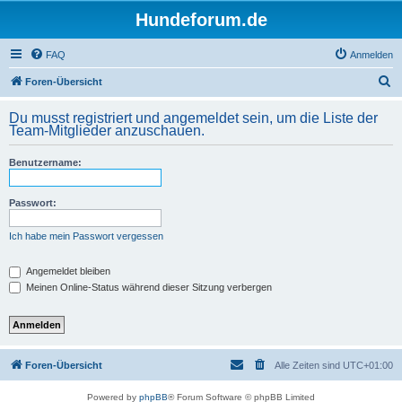
Hundeforum.de
FAQ
Anmelden
S
Foren-Übersicht
u
Du musst registriert und angemeldet sein, um die Liste der
c
Team-Mitglieder anzuschauen.
h
Benutzername:
e
Passwort:
Ich habe mein Passwort vergessen
Angemeldet bleiben
Meinen Online-Status während dieser Sitzung verbergen
Foren-Übersicht
Alle Zeiten sind
UTC+01:00
Powered by
phpBB
® Forum Software © phpBB Limited