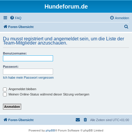
Hundeforum.de
FAQ
Anmelden
S
Foren-Übersicht
u
Du musst registriert und angemeldet sein, um die Liste der
c
Team-Mitglieder anzuschauen.
h
Benutzername:
e
Passwort:
Ich habe mein Passwort vergessen
Angemeldet bleiben
Meinen Online-Status während dieser Sitzung verbergen
Foren-Übersicht
Alle Zeiten sind
UTC+01:00
Powered by
phpBB
® Forum Software © phpBB Limited