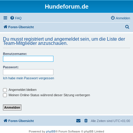
Hundeforum.de
FAQ
Anmelden
S
Foren-Übersicht
u
Du musst registriert und angemeldet sein, um die Liste der
c
Team-Mitglieder anzuschauen.
h
Benutzername:
e
Passwort:
Ich habe mein Passwort vergessen
Angemeldet bleiben
Meinen Online-Status während dieser Sitzung verbergen
Foren-Übersicht
Alle Zeiten sind
UTC+01:00
Powered by
phpBB
® Forum Software © phpBB Limited