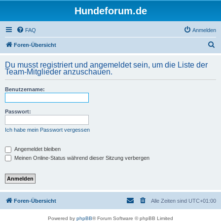
Hundeforum.de
FAQ
Anmelden
S
Foren-Übersicht
u
Du musst registriert und angemeldet sein, um die Liste der
c
Team-Mitglieder anzuschauen.
h
Benutzername:
e
Passwort:
Ich habe mein Passwort vergessen
Angemeldet bleiben
Meinen Online-Status während dieser Sitzung verbergen
Foren-Übersicht
Alle Zeiten sind
UTC+01:00
Powered by
phpBB
® Forum Software © phpBB Limited