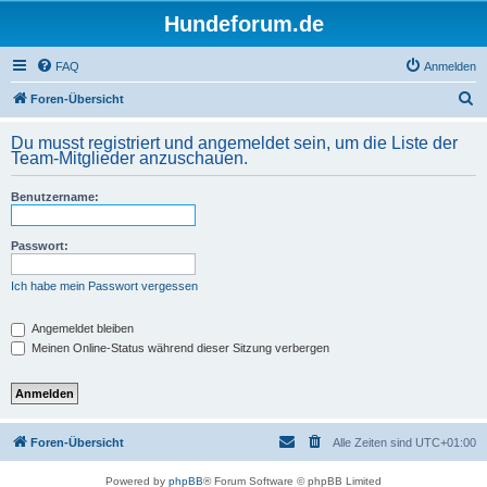
Hundeforum.de
FAQ
Anmelden
S
Foren-Übersicht
u
Du musst registriert und angemeldet sein, um die Liste der
c
Team-Mitglieder anzuschauen.
h
Benutzername:
e
Passwort:
Ich habe mein Passwort vergessen
Angemeldet bleiben
Meinen Online-Status während dieser Sitzung verbergen
Foren-Übersicht
Alle Zeiten sind
UTC+01:00
Powered by
phpBB
® Forum Software © phpBB Limited