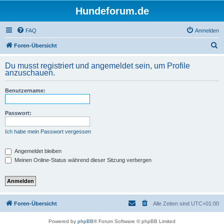
Hundeforum.de
FAQ
Anmelden
S
Foren-Übersicht
u
Du musst registriert und angemeldet sein, um Profile
c
anzuschauen.
h
Benutzername:
e
Passwort:
Ich habe mein Passwort vergessen
Angemeldet bleiben
Meinen Online-Status während dieser Sitzung verbergen
Foren-Übersicht
Alle Zeiten sind
UTC+01:00
Powered by
phpBB
® Forum Software © phpBB Limited