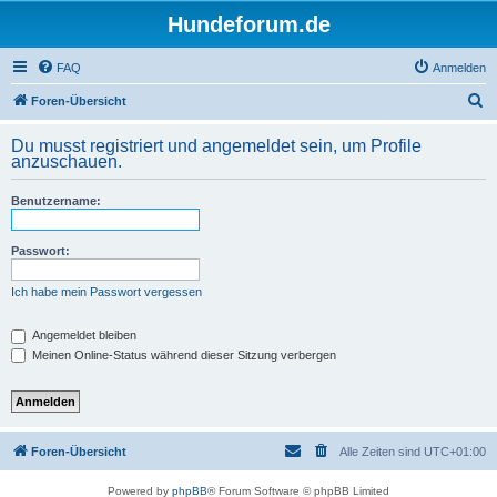
Hundeforum.de
FAQ
Anmelden
S
Foren-Übersicht
u
Du musst registriert und angemeldet sein, um Profile
c
anzuschauen.
h
Benutzername:
e
Passwort:
Ich habe mein Passwort vergessen
Angemeldet bleiben
Meinen Online-Status während dieser Sitzung verbergen
Foren-Übersicht
Alle Zeiten sind
UTC+01:00
Powered by
phpBB
® Forum Software © phpBB Limited