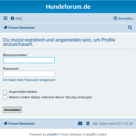
Hundeforum.de
FAQ
Anmelden
S
Foren-Übersicht
u
Du musst registriert und angemeldet sein, um Profile
c
anzuschauen.
h
Benutzername:
e
Passwort:
Ich habe mein Passwort vergessen
Angemeldet bleiben
Meinen Online-Status während dieser Sitzung verbergen
Foren-Übersicht
Alle Zeiten sind
UTC+01:00
Powered by
phpBB
® Forum Software © phpBB Limited