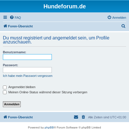
Hundeforum.de
FAQ
Anmelden
S
Foren-Übersicht
u
Du musst registriert und angemeldet sein, um Profile
c
anzuschauen.
h
Benutzername:
e
Passwort:
Ich habe mein Passwort vergessen
Angemeldet bleiben
Meinen Online-Status während dieser Sitzung verbergen
Foren-Übersicht
Alle Zeiten sind
UTC+01:00
Powered by
phpBB
® Forum Software © phpBB Limited