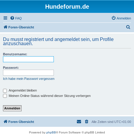
Hundeforum.de
FAQ
Anmelden
S
Foren-Übersicht
u
Du musst registriert und angemeldet sein, um Profile
c
anzuschauen.
h
Benutzername:
e
Passwort:
Ich habe mein Passwort vergessen
Angemeldet bleiben
Meinen Online-Status während dieser Sitzung verbergen
Foren-Übersicht
Alle Zeiten sind
UTC+01:00
Powered by
phpBB
® Forum Software © phpBB Limited