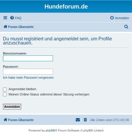
Hundeforum.de
FAQ
Anmelden
S
Foren-Übersicht
u
Du musst registriert und angemeldet sein, um Profile
c
anzuschauen.
h
Benutzername:
e
Passwort:
Ich habe mein Passwort vergessen
Angemeldet bleiben
Meinen Online-Status während dieser Sitzung verbergen
Foren-Übersicht
Alle Zeiten sind
UTC+01:00
Powered by
phpBB
® Forum Software © phpBB Limited