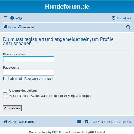
Hundeforum.de
FAQ
Anmelden
S
Foren-Übersicht
u
Du musst registriert und angemeldet sein, um Profile
c
anzuschauen.
h
Benutzername:
e
Passwort:
Ich habe mein Passwort vergessen
Angemeldet bleiben
Meinen Online-Status während dieser Sitzung verbergen
Foren-Übersicht
Alle Zeiten sind
UTC+01:00
Powered by
phpBB
® Forum Software © phpBB Limited