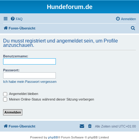
Hundeforum.de
FAQ
Anmelden
S
Foren-Übersicht
u
Du musst registriert und angemeldet sein, um Profile
c
anzuschauen.
h
Benutzername:
e
Passwort:
Ich habe mein Passwort vergessen
Angemeldet bleiben
Meinen Online-Status während dieser Sitzung verbergen
Foren-Übersicht
Alle Zeiten sind
UTC+01:00
Powered by
phpBB
® Forum Software © phpBB Limited