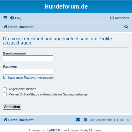
Hundeforum.de
FAQ
Anmelden
S
Foren-Übersicht
u
Du musst registriert und angemeldet sein, um Profile
c
anzuschauen.
h
Benutzername:
e
Passwort:
Ich habe mein Passwort vergessen
Angemeldet bleiben
Meinen Online-Status während dieser Sitzung verbergen
Foren-Übersicht
Alle Zeiten sind
UTC+01:00
Powered by
phpBB
® Forum Software © phpBB Limited