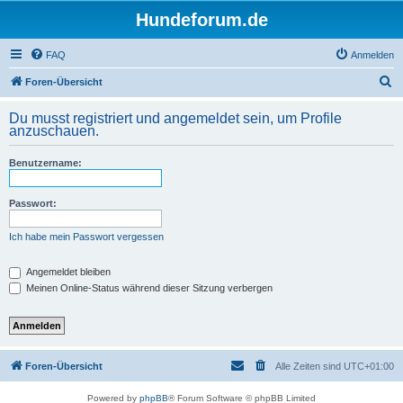
Hundeforum.de
FAQ
Anmelden
S
Foren-Übersicht
u
Du musst registriert und angemeldet sein, um Profile
c
anzuschauen.
h
Benutzername:
e
Passwort:
Ich habe mein Passwort vergessen
Angemeldet bleiben
Meinen Online-Status während dieser Sitzung verbergen
Foren-Übersicht
Alle Zeiten sind
UTC+01:00
Powered by
phpBB
® Forum Software © phpBB Limited