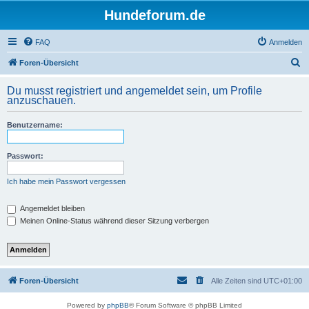
Hundeforum.de
FAQ
Anmelden
S
Foren-Übersicht
u
Du musst registriert und angemeldet sein, um Profile
c
anzuschauen.
h
Benutzername:
e
Passwort:
Ich habe mein Passwort vergessen
Angemeldet bleiben
Meinen Online-Status während dieser Sitzung verbergen
Foren-Übersicht
Alle Zeiten sind
UTC+01:00
Powered by
phpBB
® Forum Software © phpBB Limited