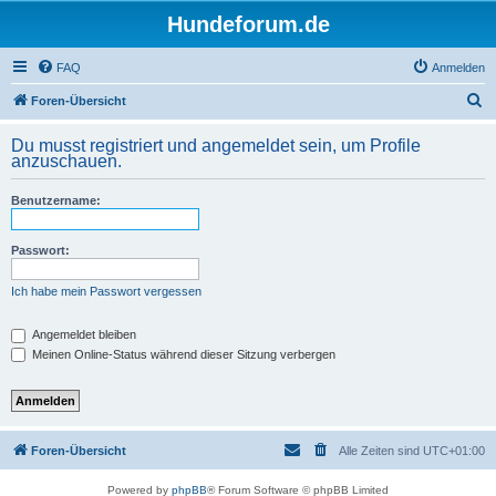
Hundeforum.de
FAQ
Anmelden
S
Foren-Übersicht
u
Du musst registriert und angemeldet sein, um Profile
c
anzuschauen.
h
Benutzername:
e
Passwort:
Ich habe mein Passwort vergessen
Angemeldet bleiben
Meinen Online-Status während dieser Sitzung verbergen
Foren-Übersicht
Alle Zeiten sind
UTC+01:00
Powered by
phpBB
® Forum Software © phpBB Limited