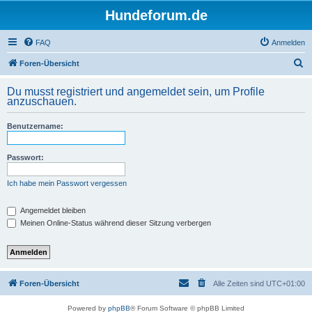
Hundeforum.de
FAQ
Anmelden
S
Foren-Übersicht
u
Du musst registriert und angemeldet sein, um Profile
c
anzuschauen.
h
Benutzername:
e
Passwort:
Ich habe mein Passwort vergessen
Angemeldet bleiben
Meinen Online-Status während dieser Sitzung verbergen
Foren-Übersicht
Alle Zeiten sind
UTC+01:00
Powered by
phpBB
® Forum Software © phpBB Limited