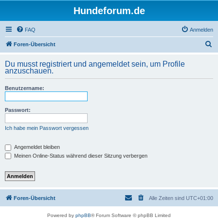
Hundeforum.de
FAQ
Anmelden
S
Foren-Übersicht
u
Du musst registriert und angemeldet sein, um Profile
c
anzuschauen.
h
Benutzername:
e
Passwort:
Ich habe mein Passwort vergessen
Angemeldet bleiben
Meinen Online-Status während dieser Sitzung verbergen
Foren-Übersicht
Alle Zeiten sind
UTC+01:00
Powered by
phpBB
® Forum Software © phpBB Limited